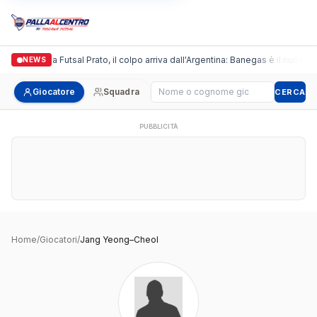
Italgronda Futsal Prato, il colpo arriva dall'Argentina: Banegas è il nuovo l
NEWS
Cerca giocatore
Giocatore
Squadra
CERCA
PUBBLICITÀ
Home
/
Giocatori
/
Jang Yeong–Cheol