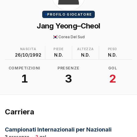
PROFILO GIOCATORE
Jang Yeong–Cheol
Corea Del Sud
NASCITA
PIEDE
ALTEZZA
PESO
26/10/1992
N.D.
N.D.
N.D.
COMPETIZIONI
PRESENZE
GOL
1
3
2
Carriera
Campionati Internazionali per Nazionali
3
presenze
·
2
gol