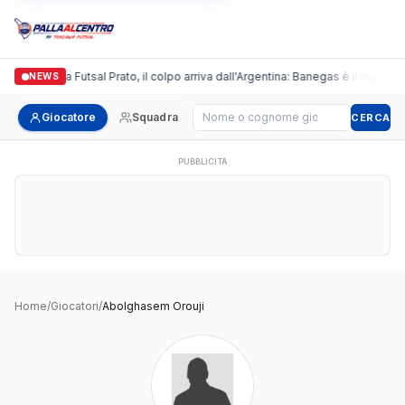
Italgronda Futsal Prato, il colpo arriva dall'Argentina: Banegas è il nuovo l
NEWS
Cerca giocatore
Giocatore
Squadra
CERCA
PUBBLICITÀ
Home
/
Giocatori
/
Abolghasem Orouji