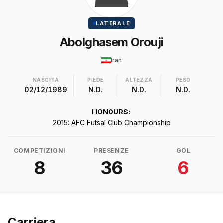
LATERALE
Abolghasem Orouji
Iran
NASCITA
PIEDE
ALTEZZA
PESO
02/12/1989
N.D.
N.D.
N.D.
HONOURS:
2015: AFC Futsal Club Championship
COMPETIZIONI
PRESENZE
GOL
8
36
6
Carriera