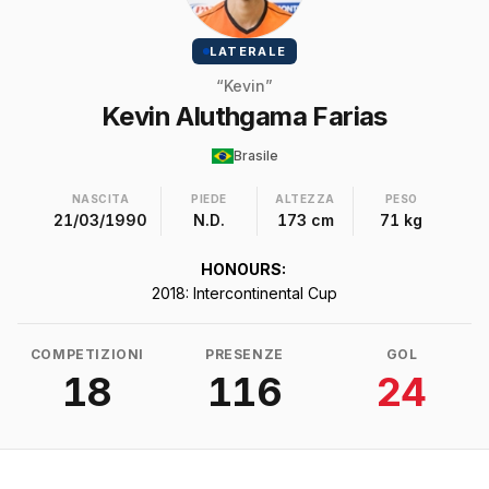
LATERALE
“Kevin”
Kevin Aluthgama Farias
Brasile
NASCITA
PIEDE
ALTEZZA
PESO
21/03/1990
N.D.
173 cm
71 kg
HONOURS:
2018: Intercontinental Cup
COMPETIZIONI
PRESENZE
GOL
18
116
24