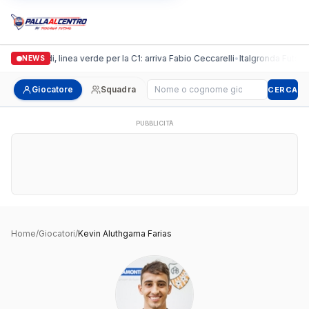
Casalguidi, linea verde per la C1: arriva Fabio Ceccarelli
•
Italgronda Futsal Pr
NEWS
Cerca giocatore
Giocatore
Squadra
CERCA
PUBBLICITÀ
Home
/
Giocatori
/
Kevin Aluthgama Farias