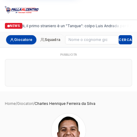
Casalguidi, il primo straniero è un "Tanque": colpo Luis Andrada per il debut
NEWS
Cerca giocatore
Giocatore
Squadra
CERCA
PUBBLICITÀ
Home
/
Giocatori
/
Charles Henrique Ferreira da Silva