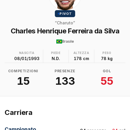
PIVOT
“Charuto”
Charles Henrique Ferreira da Silva
Brasile
NASCITA
PIEDE
ALTEZZA
PESO
08/01/1993
N.D.
178 cm
78 kg
COMPETIZIONI
PRESENZE
GOL
15
133
55
Carriera
Campionato