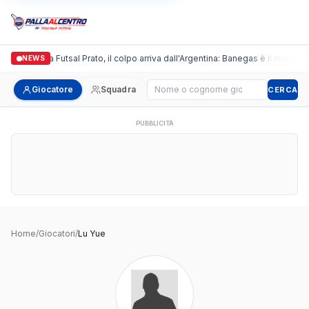
Italgronda Futsal Prato, il colpo arriva dall'Argentina: Banegas è il nuovo l
NEWS
Cerca giocatore
Giocatore
Squadra
CERCA
PUBBLICITÀ
Home
/
Giocatori
/
Lu Yue