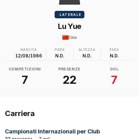
LATERALE
Lu Yue
Cina
NASCITA
PIEDE
ALTEZZA
PESO
12/08/1986
N.D.
N.D.
N.D.
COMPETIZIONI
PRESENZE
GOL
7
22
7
Carriera
Campionati Internazionali per Club
22
presenze
·
7
gol