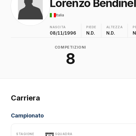
Lorenzo Bendinel
Italia
NASCITA
PIEDE
ALTEZZA
P
08/11/1996
N.D.
N.D.
N
COMPETIZIONI
8
Carriera
Campionato
STAGIONE
SQUADRA