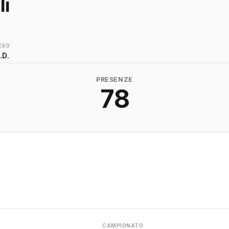
li
ESO
.D.
PRESENZE
78
CAMPIONATO