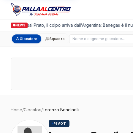
Italgronda Futsal Prato, il colpo arriva dall'Argentina: Banegas è il n
NEWS
Cerca giocatore
Giocatore
Squadra
Home
/
Giocatori
/
Lorenzo Bendinelli
PIVOT