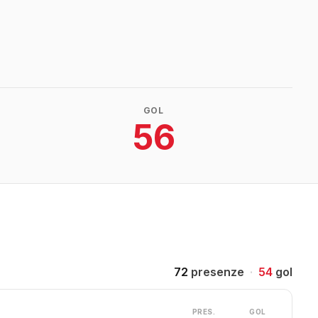
GOL
56
72
presenze
·
54
gol
PRES.
GOL