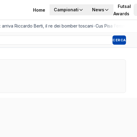
Futsal
Campionati
News
Home
Awards
 arriva Riccardo Berti, il re dei bomber toscani
•
Cus Pisa Femminile, l
CERCA