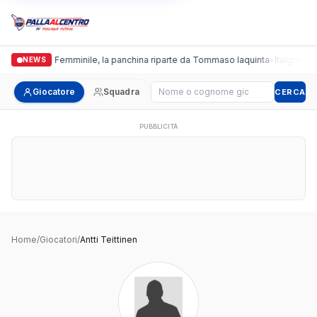
Cus Pisa Femminile, la panchina riparte da Tommaso Iaquinta
•
Italgronda 
NEWS
Cerca giocatore
Giocatore
Squadra
CERCA
PUBBLICITÀ
Home
/
Giocatori
/
Antti Teittinen