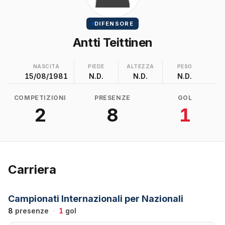
DIFENSORE
Antti Teittinen
NASCITA
PIEDE
ALTEZZA
PESO
15/08/1981
N.D.
N.D.
N.D.
COMPETIZIONI
PRESENZE
GOL
2
8
1
Carriera
Campionati Internazionali per Nazionali
8
presenze
·
1
gol