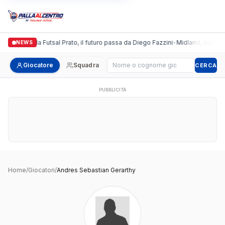
Italgronda Futsal Prato, il futuro passa da Diego Fazzini
•
Midland, doppio c
NEWS
Cerca giocatore
Giocatore
Squadra
CERCA
PUBBLICITÀ
Home
/
Giocatori
/
Andres Sebastian Gerarthy