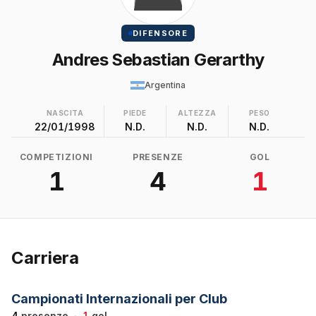
DIFENSORE
Andres Sebastian Gerarthy
Argentina
NASCITA
PIEDE
ALTEZZA
PESO
22/01/1998
N.D.
N.D.
N.D.
COMPETIZIONI
PRESENZE
GOL
1
4
1
Carriera
Campionati Internazionali per Club
4
presenze
·
1
gol