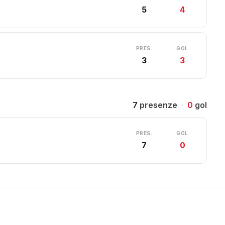
5
4
PRES.
GOL
3
3
7
presenze
·
0
gol
PRES.
GOL
7
0