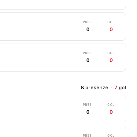
PRES.
GOL
0
0
PRES.
GOL
0
0
8
presenze
·
7
gol
PRES.
GOL
0
0
PRES.
GOL