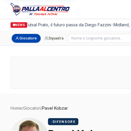
Italgronda Futsal Prato, il futuro passa da Diego Fazzini
•
Midland, d
NEWS
Cerca giocatore
Giocatore
Squadra
Home
/
Giocatori
/
Pavel Kobzar
DIFENSORE