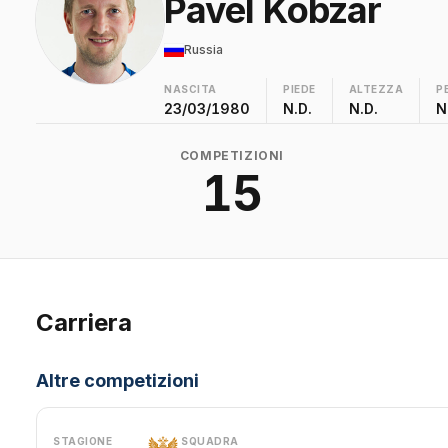
Pavel Kobzar
Russia
NASCITA
PIEDE
ALTEZZA
P
23/03/1980
N.D.
N.D.
N
COMPETIZIONI
15
Carriera
Altre competizioni
STAGIONE
SQUADRA