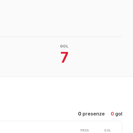
GOL
7
0
presenze
·
0
gol
PRES.
GOL