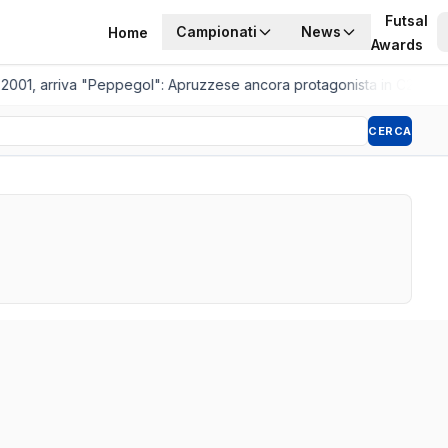
Futsal
Campionati
News
Home
Awards
2001, arriva "Peppegol": Apruzzese ancora protagonista in C2
•
Pisto
CERCA