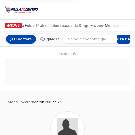
Italgronda Futsal Prato, il futuro passa da Diego Fazzini
•
Midland, doppio co
NEWS
Cerca giocatore
Giocatore
Squadra
CERCA
PUBBLICITÀ
Home
/
Giocatori
/
Anton Iskusnikh