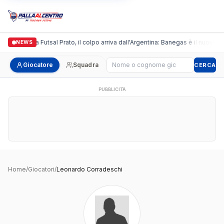
Italgronda Futsal Prato, il colpo arriva dall'Argentina: Banegas è il nuovo le
NEWS
Cerca giocatore
Giocatore
Squadra
CERCA
PUBBLICITÀ
Home
/
Giocatori
/
Leonardo Corradeschi