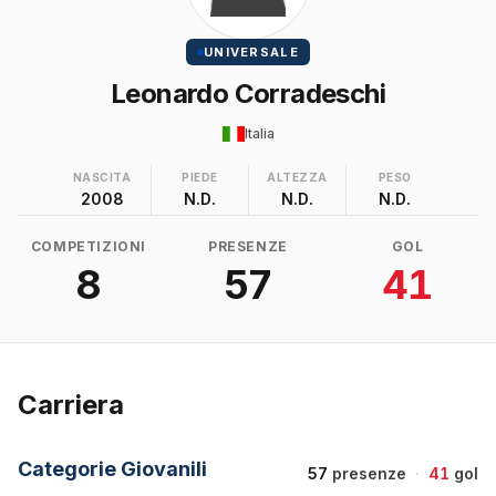
UNIVERSALE
Leonardo Corradeschi
Italia
NASCITA
PIEDE
ALTEZZA
PESO
2008
N.D.
N.D.
N.D.
COMPETIZIONI
PRESENZE
GOL
8
57
41
Carriera
Categorie Giovanili
57
presenze
·
41
gol