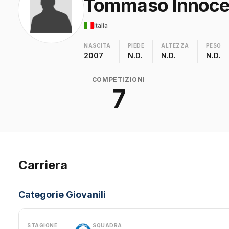
Tommaso Innoce
Italia
NASCITA
PIEDE
ALTEZZA
PESO
2007
N.D.
N.D.
N.D.
COMPETIZIONI
7
Carriera
Categorie Giovanili
STAGIONE
SQUADRA