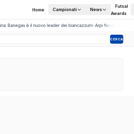
Futsal
Campionati
News
Home
Awards
tina: Banegas è il nuovo leader dei biancazzurri
•
Arpi Nova, il colpo d
CERCA