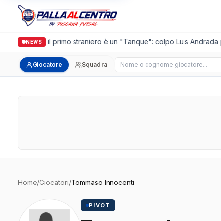
Casalguidi, il primo straniero è un "Tanque": colpo Luis Andrada pe
NEWS
Cerca giocatore
Giocatore
Squadra
Home
/
Giocatori
/
Tommaso Innocenti
PIVOT