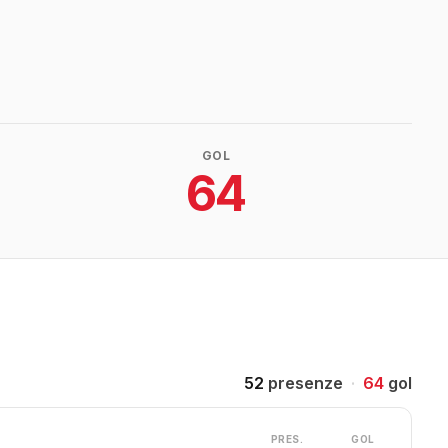
GOL
64
52
presenze
·
64
gol
PRES.
GOL