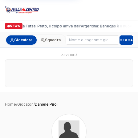
Italgronda Futsal Prato, il colpo arriva dall'Argentina: Banegas è il nuovo l
NEWS
Cerca giocatore
Giocatore
Squadra
CERCA
PUBBLICITÀ
Home
/
Giocatori
/
Daniele Piroli