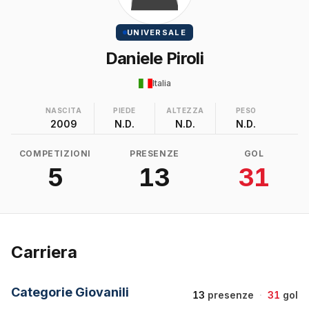
UNIVERSALE
Daniele Piroli
Italia
NASCITA
PIEDE
ALTEZZA
PESO
2009
N.D.
N.D.
N.D.
COMPETIZIONI
PRESENZE
GOL
5
13
31
Carriera
Categorie Giovanili
13
presenze
·
31
gol