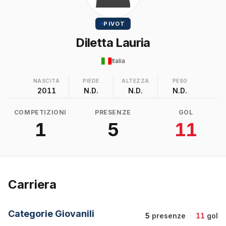
PIVOT
Diletta Lauria
Italia
NASCITA
PIEDE
ALTEZZA
PESO
2011
N.D.
N.D.
N.D.
COMPETIZIONI
PRESENZE
GOL
1
5
11
Carriera
Categorie Giovanili
5
presenze
·
11
gol