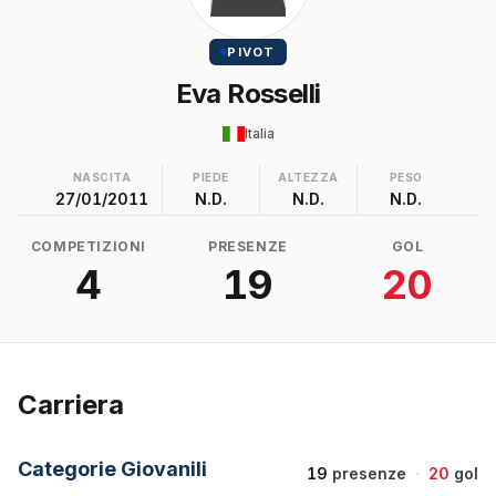
PIVOT
Eva Rosselli
Italia
NASCITA
PIEDE
ALTEZZA
PESO
27/01/2011
N.D.
N.D.
N.D.
COMPETIZIONI
PRESENZE
GOL
4
19
20
Carriera
Categorie Giovanili
19
presenze
·
20
gol