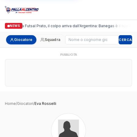
Italgronda Futsal Prato, il colpo arriva dall'Argentina: Banegas è il nuovo l
NEWS
Cerca giocatore
Giocatore
Squadra
CERCA
PUBBLICITÀ
Home
/
Giocatori
/
Eva Rosselli