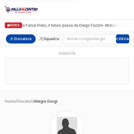
Italgronda Futsal Prato, il futuro passa da Diego Fazzini
•
Midland, doppio c
NEWS
Cerca giocatore
Giocatore
Squadra
CERCA
PUBBLICITÀ
Home
/
Giocatori
/
Allegra Giorgi