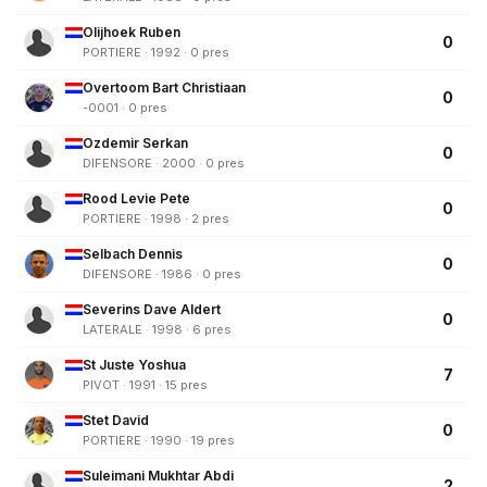
Olijhoek Ruben
0
PORTIERE · 1992 · 0 pres
Overtoom Bart Christiaan
0
-0001 · 0 pres
Ozdemir Serkan
0
DIFENSORE · 2000 · 0 pres
Rood Levie Pete
0
PORTIERE · 1998 · 2 pres
Selbach Dennis
0
DIFENSORE · 1986 · 0 pres
Severins Dave Aldert
0
LATERALE · 1998 · 6 pres
St Juste Yoshua
7
PIVOT · 1991 · 15 pres
Stet David
0
PORTIERE · 1990 · 19 pres
Suleimani Mukhtar Abdi
2