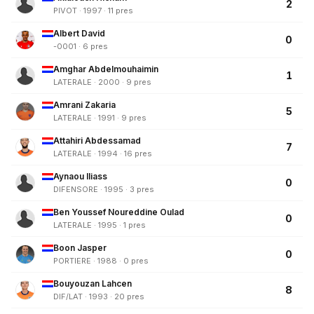
2
PIVOT · 1997 · 11 pres
Albert David
0
-0001 · 6 pres
Amghar Abdelmouhaimin
1
LATERALE · 2000 · 9 pres
Amrani Zakaria
5
LATERALE · 1991 · 9 pres
Attahiri Abdessamad
7
LATERALE · 1994 · 16 pres
Aynaou Iliass
0
DIFENSORE · 1995 · 3 pres
Ben Youssef Noureddine Oulad
0
LATERALE · 1995 · 1 pres
Boon Jasper
0
PORTIERE · 1988 · 0 pres
Bouyouzan Lahcen
8
DIF/LAT · 1993 · 20 pres