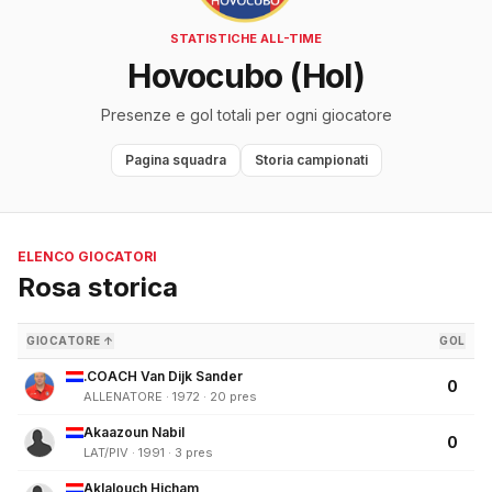
STATISTICHE ALL-TIME
Hovocubo (Hol)
Presenze e gol totali per ogni giocatore
Pagina squadra
Storia campionati
ELENCO GIOCATORI
Rosa storica
GIOCATORE ↑
GOL
.COACH Van Dijk Sander
0
ALLENATORE · 1972 · 20 pres
Akaazoun Nabil
0
LAT/PIV · 1991 · 3 pres
Aklalouch Hicham