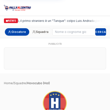
Casalguidi, il primo straniero è un "Tanque": colpo Luis Andrada per il debut
NEWS
Cerca giocatore
Giocatore
Squadra
CERCA
PUBBLICITÀ
Home
/
Squadre
/
Hovocubo (Hol)