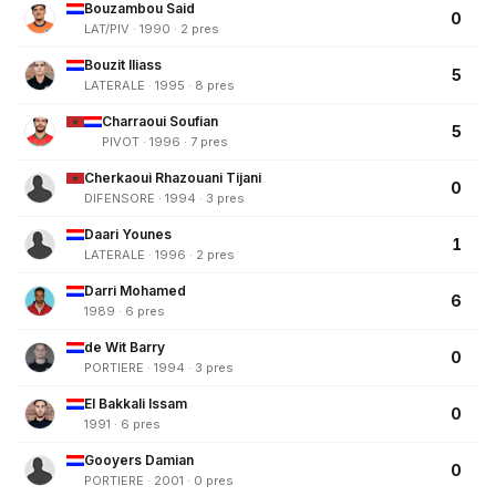
Bouzambou Said
0
LAT/PIV · 1990 · 2 pres
Bouzit Iliass
5
LATERALE · 1995 · 8 pres
Charraoui Soufian
5
PIVOT · 1996 · 7 pres
Cherkaoui Rhazouani Tijani
0
DIFENSORE · 1994 · 3 pres
Daari Younes
1
LATERALE · 1996 · 2 pres
Darri Mohamed
6
1989 · 6 pres
de Wit Barry
0
PORTIERE · 1994 · 3 pres
El Bakkali Issam
0
1991 · 6 pres
Gooyers Damian
0
PORTIERE · 2001 · 0 pres