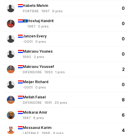
Habets Melvin
0
PORTIERE · 1997 · 9 pres
Hoxhaj Handrit
0
1987 · 0 pres
Janzen Every
0
-0001 · 0 pres
Makraou Younes
0
1990 · 2 pres
Makraou Youssef
2
DIFENSORE · 1993 · 1 pres
Meijer Richard
0
-0001 · 0 pres
Mellah Faisel
8
DIFENSORE · 1991 · 20 pres
Molkarai Amir
6
1987 · 8 pres
Mossaoui Karim
4
LATERALE · 1988 · 9 pres