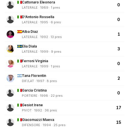
Cattonaro Eleonora
0
LATERALE · 1989 · 1 pres
D'Antonio Rossella
0
LATERALE · 1995 · 6 pres
Alba Diaz
1
LATERALE · 1992 · 13 pres
Elia Diala
3
LATERALE · 1999 · 9 pres
Ferroni Virginia
0
LATERALE · 1999 · 1 pres
Tana Florentin
2
DIF/LAT · 1997 · 8 pres
Garcia Cristina
0
PORTIERE · 1998 · 22 pres
Gesiot Irene
17
PIVOT · 1992 · 36 pres
Giacomazzi Maeva
15
DIFENSORE · 1994 · 25 pres