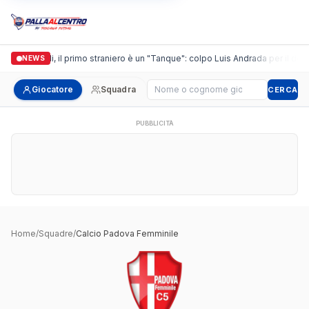
Casalguidi, il primo straniero è un "Tanque": colpo Luis Andrada per il debut
NEWS
Cerca giocatore
Giocatore
Squadra
CERCA
PUBBLICITÀ
Home
/
Squadre
/
Calcio Padova Femminile