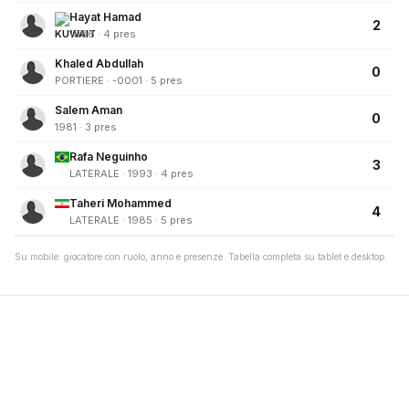
Hayat Hamad
2
1986 · 4 pres
Khaled Abdullah
0
PORTIERE · -0001 · 5 pres
Salem Aman
0
1981 · 3 pres
Rafa Neguinho
3
LATERALE · 1993 · 4 pres
Taheri Mohammed
4
LATERALE · 1985 · 5 pres
Su mobile: giocatore con ruolo, anno e presenze. Tabella completa su tablet e desktop.