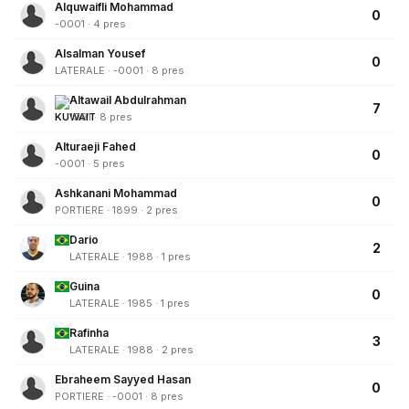
Alquwaifli Mohammad
0
-0001 · 4 pres
Alsalman Yousef
0
LATERALE · -0001 · 8 pres
Altawail Abdulrahman
7
1991 · 8 pres
Alturaeji Fahed
0
-0001 · 5 pres
Ashkanani Mohammad
0
PORTIERE · 1899 · 2 pres
Dario
2
LATERALE · 1988 · 1 pres
Guina
0
LATERALE · 1985 · 1 pres
Rafinha
3
LATERALE · 1988 · 2 pres
Ebraheem Sayyed Hasan
0
PORTIERE · -0001 · 8 pres