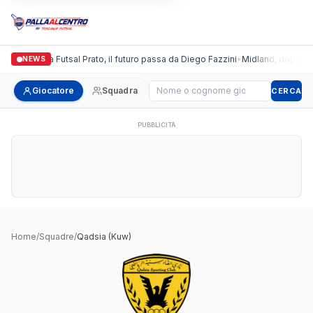
Italgronda Futsal Prato, il futuro passa da Diego Fazzini
•
Midland, doppio co
NEWS
Cerca giocatore
Giocatore
Squadra
CERCA
PUBBLICITÀ
Home
/
Squadre
/
Qadsia (Kuw)