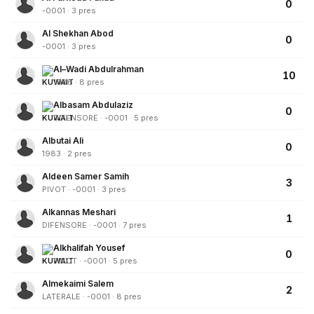
0
-0001 · 3 pres
Al Shekhan Abod
0
-0001 · 3 pres
Al–Wadi Abdulrahman
10
1986 · 8 pres
Albasam Abdulaziz
0
DIFENSORE · -0001 · 5 pres
Albutai Ali
0
1983 · 2 pres
Aldeen Samer Samih
3
PIVOT · -0001 · 3 pres
Alkannas Meshari
1
DIFENSORE · -0001 · 7 pres
Alkhalifah Yousef
0
PIVOT · -0001 · 5 pres
Almekaimi Salem
2
LATERALE · -0001 · 8 pres