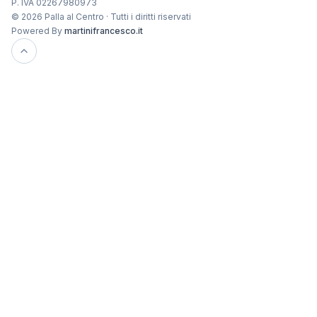
P. IVA 02267980973
© 2026 Palla al Centro · Tutti i diritti riservati
Powered By
martinifrancesco.it