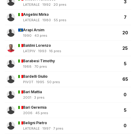
3
LATERALE · 1992 · 20 pres
Angelini Mirko
7
LATERALE · 1980 · 55 pres
Arapi Arsim
20
1990 · 43 pres
Baldini Lorenzo
25
LAT/PIV · 1993 · 16 pres
Barabesi Timothy
5
1988 · 70 pres
Bardelli Giulio
65
PIVOT · 1995 · 50 pres
Bari Mattia
0
2001 · 3 pres
Bari Geremia
5
2006 · 45 pres
Beligni Pietro
0
LATERALE · 1997 · 7 pres