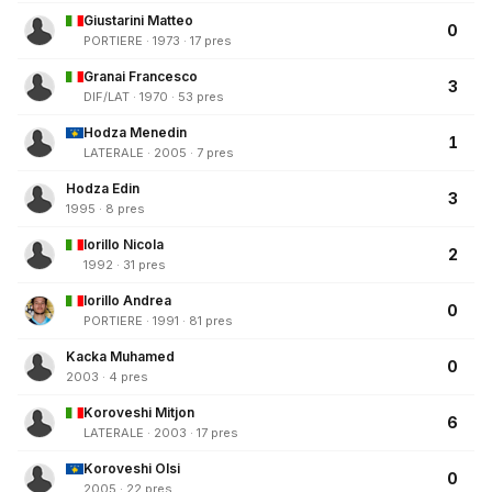
Giustarini Matteo
0
PORTIERE · 1973 · 17 pres
Granai Francesco
3
DIF/LAT · 1970 · 53 pres
Hodza Menedin
1
LATERALE · 2005 · 7 pres
Hodza Edin
3
1995 · 8 pres
Iorillo Nicola
2
1992 · 31 pres
Iorillo Andrea
0
PORTIERE · 1991 · 81 pres
Kacka Muhamed
0
2003 · 4 pres
Koroveshi Mitjon
6
LATERALE · 2003 · 17 pres
Koroveshi Olsi
0
2005 · 22 pres