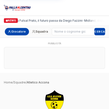
Italgronda Futsal Prato, il futuro passa da Diego Fazzini
•
Midland, doppio co
NEWS
Cerca giocatore
Giocatore
Squadra
CERCA
PUBBLICITÀ
Home
/
Squadre
/
Atletico Accona