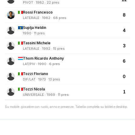
PIVOT · 1982 · 22 pres
Rossi Francesco
8
LATERALE · 1982 · 68 pres
Suplja Heldin
4
1990 · 11 pres
Tassini Michele
3
LATERALE · 1992 · 15 pres
Thom Ricardo Anthony
6
LAT/PIV · 1990 · 6 pres
Tozzi Floriano
0
DIF/LAT · 1973 · 13 pres
Tozzi Nicola
1
UNIVERSALE · 1969 · 11 pres
Su mobile: giocatore con ruolo, anno e presenze. Tabella completa su tablet e desktop.