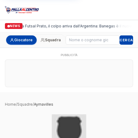
Italgronda Futsal Prato, il colpo arriva dall'Argentina: Banegas è il nuovo le
NEWS
Cerca giocatore
Giocatore
Squadra
CERCA
PUBBLICITÀ
Home
/
Squadre
/
Aymavilles