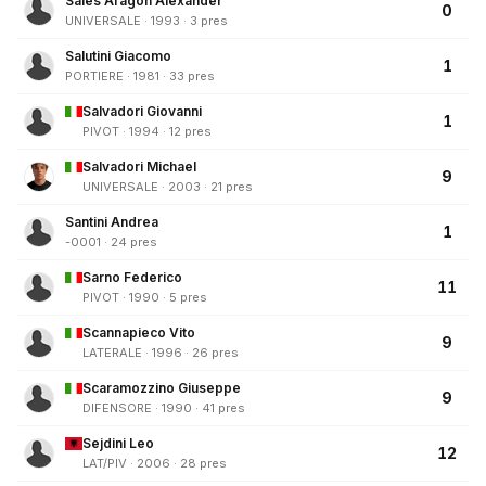
Sales Aragon Alexander
0
UNIVERSALE · 1993 · 3 pres
Salutini Giacomo
1
PORTIERE · 1981 · 33 pres
Salvadori Giovanni
1
PIVOT · 1994 · 12 pres
Salvadori Michael
9
UNIVERSALE · 2003 · 21 pres
Santini Andrea
1
-0001 · 24 pres
Sarno Federico
11
PIVOT · 1990 · 5 pres
Scannapieco Vito
9
LATERALE · 1996 · 26 pres
Scaramozzino Giuseppe
9
DIFENSORE · 1990 · 41 pres
Sejdini Leo
12
LAT/PIV · 2006 · 28 pres