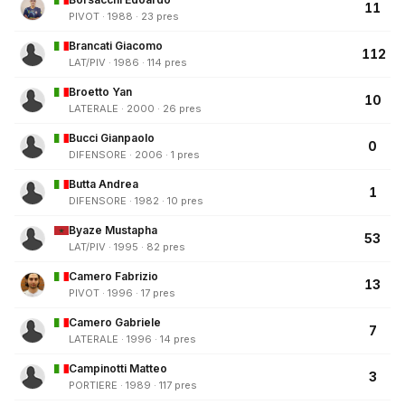
11
PIVOT · 1988 · 23 pres
Brancati Giacomo
112
LAT/PIV · 1986 · 114 pres
Broetto Yan
10
LATERALE · 2000 · 26 pres
Bucci Gianpaolo
0
DIFENSORE · 2006 · 1 pres
Butta Andrea
1
DIFENSORE · 1982 · 10 pres
Byaze Mustapha
53
LAT/PIV · 1995 · 82 pres
Camero Fabrizio
13
PIVOT · 1996 · 17 pres
Camero Gabriele
7
LATERALE · 1996 · 14 pres
Campinotti Matteo
3
PORTIERE · 1989 · 117 pres