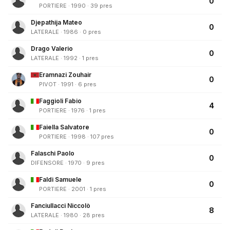
0
PORTIERE · 1990 · 39 pres
Djepathija Mateo
0
LATERALE · 1986 · 0 pres
Drago Valerio
0
LATERALE · 1992 · 1 pres
Eramnazi Zouhair
0
PIVOT · 1991 · 6 pres
Faggioli Fabio
4
PORTIERE · 1976 · 1 pres
Faiella Salvatore
0
PORTIERE · 1998 · 107 pres
Falaschi Paolo
0
DIFENSORE · 1970 · 9 pres
Faldi Samuele
0
PORTIERE · 2001 · 1 pres
Fanciullacci Niccolò
8
LATERALE · 1980 · 28 pres