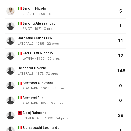
Bardini Nicolò
5
DIF/LAT · 1989 · 19 pres
Baronti Alessandro
1
PIVOT · 1971 · 0 pres
Barontini Francesco
11
LATERALE · 1985 · 22 pres
Bartelletti Niccolò
17
LAT/PIV · 1983 · 30 pres
Bennardi Davide
148
LATERALE · 1972 · 72 pres
Bertocci Giovanni
0
PORTIERE · 2006 · 56 pres
Bertucci Elia
0
PORTIERE · 1995 · 29 pres
Bibaj Raimond
29
UNIVERSALE · 1993 · 54 pres
Bichisecchi Leonardo
1