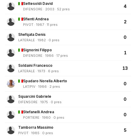
Settesoldi David
4
DIFENSORE · 2003 · 52 pres
Sfienti Andrea
2
PIVOT · 1987 · 11 pres
Shefqata Denis
0
LATERALE · 1982 · 0 pres
Signorini Filippo
1
DIFENSORE · 1986 · 17 pres
Soldaini Francesco
13
LATERALE · 1973 · 6 pres
Spadaro Norella Alberto
0
LAT/PIV · 1986 · 2 pres
Squarcini Gabriele
0
DIFENSORE · 1975 · 0 pres
Stefanelli Andrea
0
PORTIERE · 1980 · 0 pres
Tamborra Massimo
5
PIVOT · 1985 · 0 pres