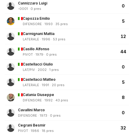
Cannizzaro Luigi
0
-0001 · 0 pres
Capozza Emilio
5
DIFENSORE · 1993 · 35 pres
Carmignani Mattia
12
LATERALE · 1996 · 53 pres
Casillo Alfonso
44
PIVOT · 1979 · 0 pres
Castellacci Giulio
0
LAT/PIV · 2002 · 1 pres
Castellacci Matteo
5
LATERALE · 1991 · 20 pres
Catania Giuseppe
8
DIFENSORE · 1992 · 43 pres
Cavallini Marco
0
DIFENSORE · 1973 · 0 pres
Cegrani Besmir
32
PIVOT · 1986 · 18 pres