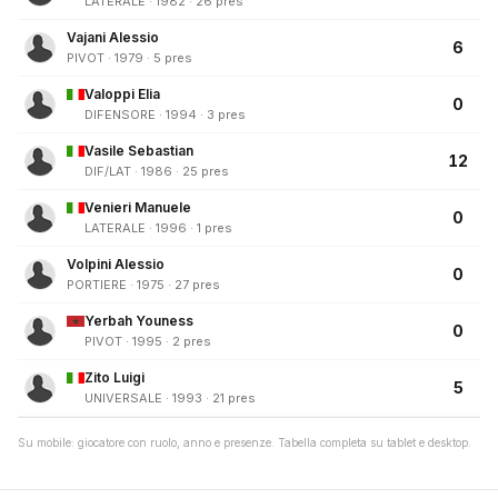
LATERALE · 1982 · 26 pres
Vajani Alessio
6
PIVOT · 1979 · 5 pres
Valoppi Elia
0
DIFENSORE · 1994 · 3 pres
Vasile Sebastian
12
DIF/LAT · 1986 · 25 pres
Venieri Manuele
0
LATERALE · 1996 · 1 pres
Volpini Alessio
0
PORTIERE · 1975 · 27 pres
Yerbah Youness
0
PIVOT · 1995 · 2 pres
Zito Luigi
5
UNIVERSALE · 1993 · 21 pres
Su mobile: giocatore con ruolo, anno e presenze. Tabella completa su tablet e desktop.