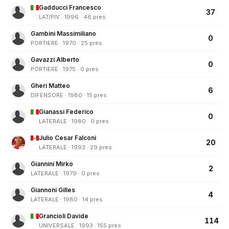
Gadducci Francesco
37
LAT/PIV · 1996 · 46 pres
Gambini Massimiliano
0
PORTIERE · 1970 · 25 pres
Gavazzi Alberto
0
PORTIERE · 1975 · 0 pres
Gheri Matteo
6
DIFENSORE · 1980 · 15 pres
Gianassi Federico
0
LATERALE · 1980 · 0 pres
Julio Cesar Falconi
20
LATERALE · 1993 · 29 pres
Giannini Mirko
2
LATERALE · 1979 · 0 pres
Giannoni Gilles
4
LATERALE · 1980 · 14 pres
Grancioli Davide
114
UNIVERSALE · 1993 · 155 pres