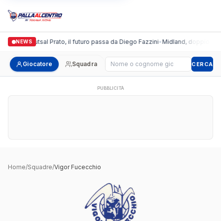
talgronda Futsal Prato, il futuro passa da Diego Fazzini
•
Midland, doppio colpo 
NEWS
Cerca giocatore
Giocatore
Squadra
CERCA
PUBBLICITÀ
Home
/
Squadre
/
Vigor Fucecchio