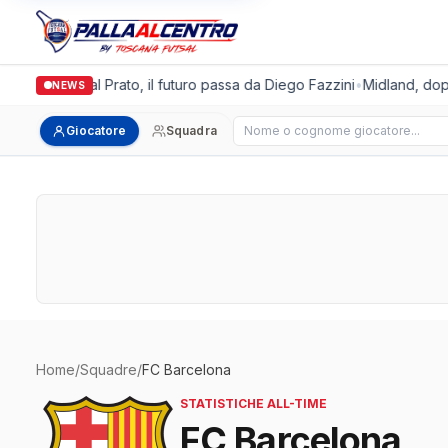
algronda Futsal Prato, il futuro passa da Diego Fazzini
•
Midland, doppi
NEWS
Cerca giocatore
Giocatore
Squadra
Home
/
Squadre
/
FC Barcelona
STATISTICHE ALL-TIME
FC Barcelona