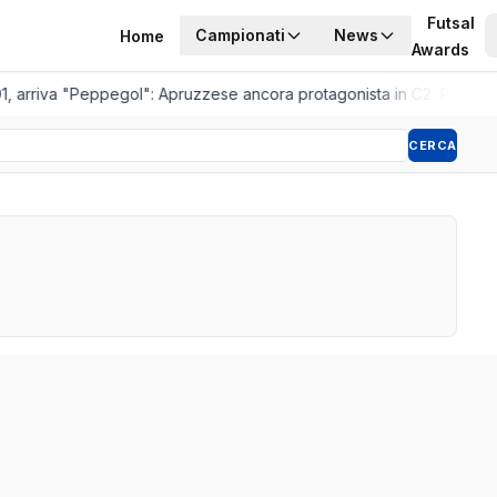
Futsal
Campionati
News
Home
Awards
, arriva "Peppegol": Apruzzese ancora protagonista in C2
•
Pistoia W
CERCA