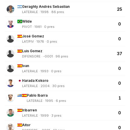
Geraghty Andrés Sebastian
25
LATERALE · 1998 · 86 pres
Wilde
0
PIVOT · 1981 · 0 pres
José Gomez
0
LAT/PIV · 1978 · 0 pres
Luis Gomez
37
DIFENSORE · -0001 · 96 pres
Ivan
0
LATERALE · 1993 · 0 pres
Harada Kokoro
0
LATERALE · 2004 · 30 pres
Pablo Ibarra
1
LATERALE · 1995 · 6 pres
Iribarren
0
LATERALE · 1999 · 3 pres
Aitor
0