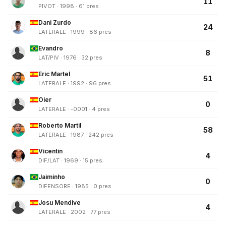
11
PIVOT · 1998 · 61 pres
Dani Zurdo
24
LATERALE · 1999 · 86 pres
Evandro
8
LAT/PIV · 1976 · 32 pres
Eric Martel
51
LATERALE · 1992 · 96 pres
Oier
0
LATERALE · -0001 · 4 pres
Roberto Martil
58
LATERALE · 1987 · 242 pres
Vicentin
4
DIF/LAT · 1969 · 15 pres
Jaiminho
0
DIFENSORE · 1985 · 0 pres
Josu Mendive
4
LATERALE · 2002 · 77 pres