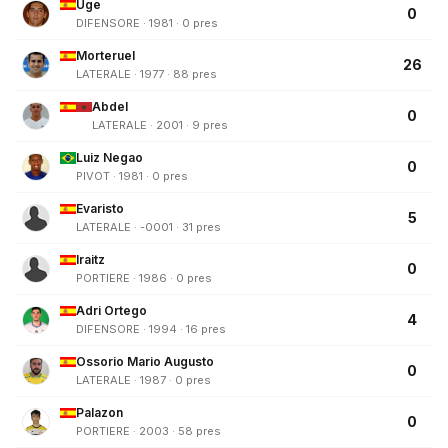
Uge
0
DIFENSORE · 1981 · 0 pres
Morteruel
26
LATERALE · 1977 · 88 pres
Abdel
0
LATERALE · 2001 · 9 pres
Luiz Negao
0
PIVOT · 1981 · 0 pres
Evaristo
5
LATERALE · -0001 · 31 pres
Iraitz
0
PORTIERE · 1986 · 0 pres
Adri Ortego
4
DIFENSORE · 1994 · 16 pres
Ossorio Mario Augusto
0
LATERALE · 1987 · 0 pres
Palazon
0
PORTIERE · 2003 · 58 pres