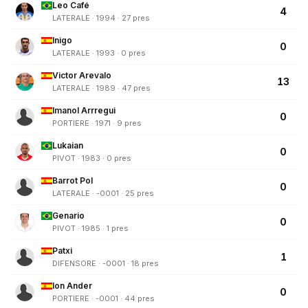
Leo Café
4
LATERALE · 1994 · 27 pres
Inigo
0
LATERALE · 1993 · 0 pres
Victor Arevalo
13
LATERALE · 1989 · 47 pres
Imanol Arrregui
0
PORTIERE · 1971 · 9 pres
Lukaian
0
PIVOT · 1983 · 0 pres
Barrot Pol
0
LATERALE · -0001 · 25 pres
Genario
0
PIVOT · 1985 · 1 pres
Patxi
1
DIFENSORE · -0001 · 18 pres
Ion Ander
0
PORTIERE · -0001 · 44 pres