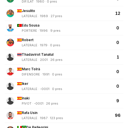
DIF/LAT · 1980 · 0 pres
Jesulito
12
LATERALE · 1989 · 27 pres
Edu Sousa
0
PORTIERE · 1996 · 9 pres
Robert
0
LATERALE · 1979 · 0 pres
Thadavirot Tanatul
1
LATERALE · 2001 · 26 pres
Marc Tolrà
0
DIFENSORE · 1991 · 0 pres
Iker
0
LATERALE · -0001 · 0 pres
Inaki
9
PIVOT · -0001 · 26 pres
Rafa Usin
96
LATERALE · 1987 · 123 pres
Dè Pellegrini