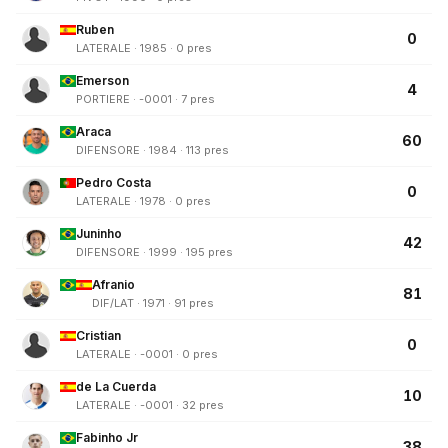
Ruben
0
LATERALE · 1985 · 0 pres
Emerson
4
PORTIERE · -0001 · 7 pres
Araca
60
DIFENSORE · 1984 · 113 pres
Pedro Costa
0
LATERALE · 1978 · 0 pres
Juninho
42
DIFENSORE · 1999 · 195 pres
Afranio
81
DIF/LAT · 1971 · 91 pres
Cristian
0
LATERALE · -0001 · 0 pres
de La Cuerda
10
LATERALE · -0001 · 32 pres
Fabinho Jr
38