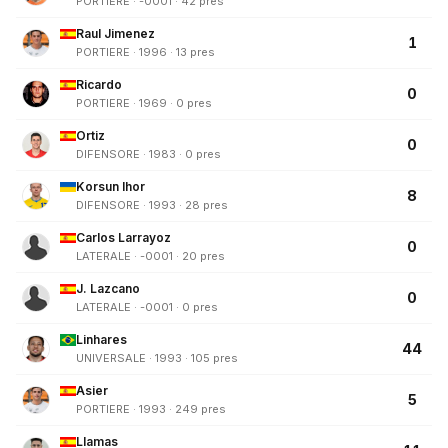
PORTIERE · -0001 · 42 pres
Raul Jimenez
1
PORTIERE · 1996 · 13 pres
Ricardo
0
PORTIERE · 1969 · 0 pres
Ortiz
0
DIFENSORE · 1983 · 0 pres
Korsun Ihor
8
DIFENSORE · 1993 · 28 pres
Carlos Larrayoz
0
LATERALE · -0001 · 20 pres
J. Lazcano
0
LATERALE · -0001 · 0 pres
Linhares
44
UNIVERSALE · 1993 · 105 pres
Asier
5
PORTIERE · 1993 · 249 pres
Llamas