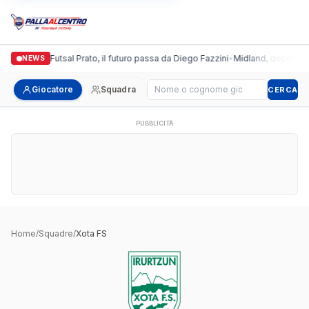
Italgronda Futsal Prato, il futuro passa da Diego Fazzini
•
Midland, doppio colp
NEWS
Cerca giocatore
Giocatore
Squadra
CERCA
PUBBLICITÀ
Home
/
Squadre
/
Xota FS