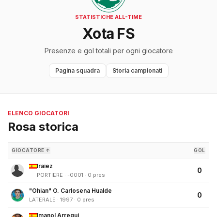
STATISTICHE ALL-TIME
Xota FS
Presenze e gol totali per ogni giocatore
Pagina squadra
Storia campionati
ELENCO GIOCATORI
Rosa storica
GIOCATORE ↑
GOL
Iraiez
0
PORTIERE · -0001 · 0 pres
"Ohian" O. Carlosena Hualde
0
LATERALE · 1997 · 0 pres
Imanol Arregui