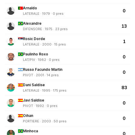
Arnaldo
0
LATERALE · 1979 · 0 pres
Alexandre
13
DIFENSORE · 1975 · 23 pres
Rosic Dorde
1
LATERALE · 2000 · 15 pres
Paulinho Roxo
0
LAT/PIV · 1982 · 0 pres
Russo Facundo Martin
0
PIVOT · 2001 · 14 pres
Dani Saldise
83
LATERALE · 1995 · 175 pres
Javi Saldise
0
PIVOT · 1992 · 0 pres
Oihan
0
PORTIERE · 2003 · 50 pres
Minhoca
0