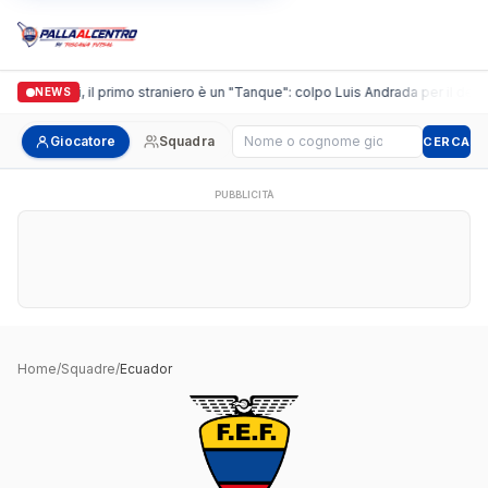
Casalguidi, il primo straniero è un "Tanque": colpo Luis Andrada per il debutt
NEWS
Cerca giocatore
Giocatore
Squadra
CERCA
PUBBLICITÀ
Home
/
Squadre
/
Ecuador