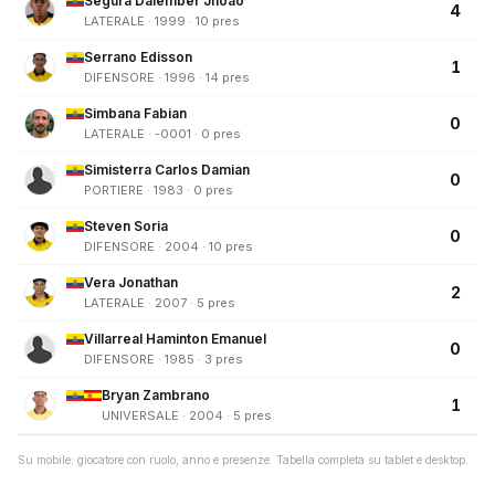
Segura Dalember Jhoao
4
LATERALE · 1999 · 10 pres
Serrano Edisson
1
DIFENSORE · 1996 · 14 pres
Simbana Fabian
0
LATERALE · -0001 · 0 pres
Simisterra Carlos Damian
0
PORTIERE · 1983 · 0 pres
Steven Soria
0
DIFENSORE · 2004 · 10 pres
Vera Jonathan
2
LATERALE · 2007 · 5 pres
Villarreal Haminton Emanuel
0
DIFENSORE · 1985 · 3 pres
Bryan Zambrano
1
UNIVERSALE · 2004 · 5 pres
Su mobile: giocatore con ruolo, anno e presenze. Tabella completa su tablet e desktop.