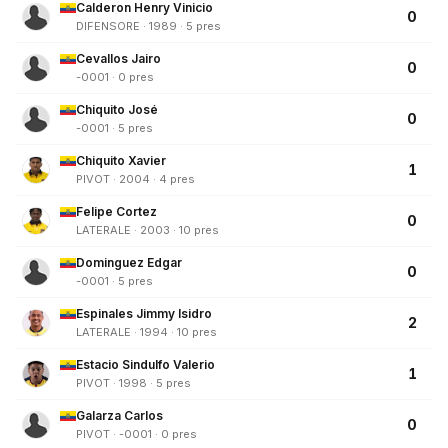
Calderon Henry Vinicio
0
DIFENSORE · 1989 · 5 pres
Cevallos Jairo
0
-0001 · 0 pres
Chiquito José
0
-0001 · 5 pres
Chiquito Xavier
1
PIVOT · 2004 · 4 pres
Felipe Cortez
0
LATERALE · 2003 · 10 pres
Dominguez Edgar
0
-0001 · 5 pres
Espinales Jimmy Isidro
2
LATERALE · 1994 · 10 pres
Estacio Sindulfo Valerio
1
PIVOT · 1998 · 5 pres
Galarza Carlos
0
PIVOT · -0001 · 0 pres