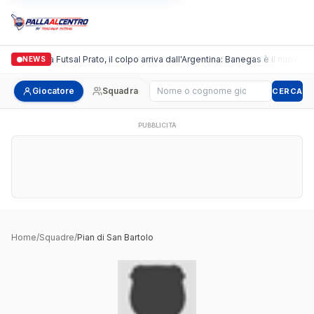
Italgronda Futsal Prato, il colpo arriva dall'Argentina: Banegas è il nuovo le
NEWS
Cerca giocatore
Giocatore
Squadra
CERCA
PUBBLICITÀ
Home
/
Squadre
/
Pian di San Bartolo