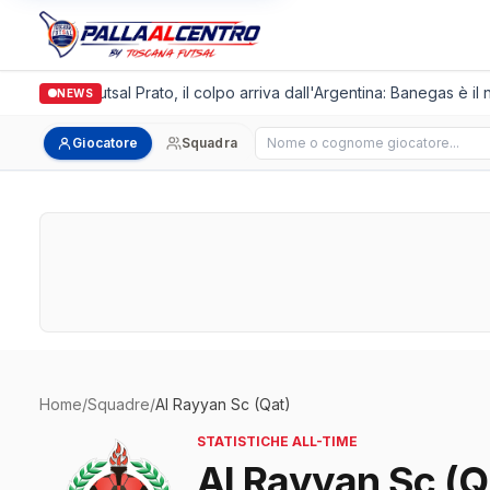
Italgronda Futsal Prato, il colpo arriva dall'Argentina: Banegas è il 
NEWS
Cerca giocatore
Giocatore
Squadra
Home
/
Squadre
/
Al Rayyan Sc (Qat)
STATISTICHE ALL-TIME
Al Rayyan Sc (Q