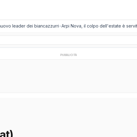
nuovo leader dei biancazzurri
•
Arpi Nova, il colpo dell'estate è servito
PUBBLICITÀ
at)