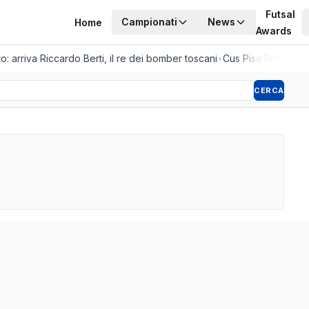
Futsal
Campionati
News
Home
Awards
: arriva Riccardo Berti, il re dei bomber toscani
•
Cus Pisa Femminile, 
CERCA