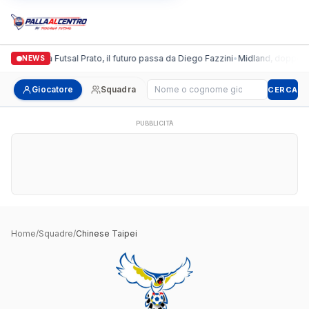
Italgronda Futsal Prato, il futuro passa da Diego Fazzini
•
Midland, doppio col
NEWS
Cerca giocatore
Giocatore
Squadra
CERCA
PUBBLICITÀ
Home
/
Squadre
/
Chinese Taipei