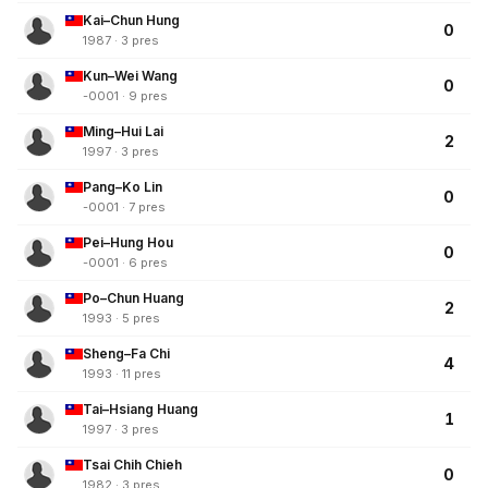
Kai–Chun Hung
0
1987 · 3 pres
Kun–Wei Wang
0
-0001 · 9 pres
Ming–Hui Lai
2
1997 · 3 pres
Pang–Ko Lin
0
-0001 · 7 pres
Pei–Hung Hou
0
-0001 · 6 pres
Po–Chun Huang
2
1993 · 5 pres
Sheng–Fa Chi
4
1993 · 11 pres
Tai–Hsiang Huang
1
1997 · 3 pres
Tsai Chih Chieh
0
1982 · 3 pres