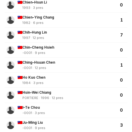
Chien–Hsun Li
0
1993 · 3 pres
Chien–Ying Chang
1
1982 · 6 pres
Chih–Hung Lin
7
1997 · 12 pres
Chin–Cheng Hsieh
0
-0001 · 9 pres
Ching–Hsuan Chen
1
-0001 · 12 pres
Ho Kuo Chen
0
1984 · 3 pres
Hsin–Wei Chiang
0
PORTIERE · 1996 · 12 pres
I–Te Chou
0
-0001 · 3 pres
Ju–Ming Liu
3
-0001 · 9 pres