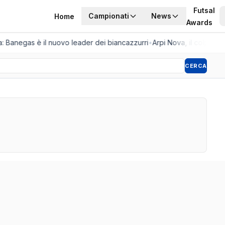
Futsal
Campionati
News
Home
Awards
a: Banegas è il nuovo leader dei biancazzurri
•
Arpi Nova, il colpo dell
CERCA