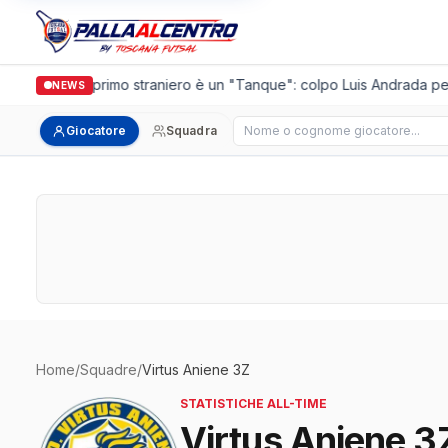
Casalguidi, il primo straniero è un "Tanque": colpo Luis Andrada per i
NEWS
Cerca giocatore
Giocatore
Squadra
Home
/
Squadre
/
Virtus Aniene 3Z
STATISTICHE ALL-TIME
Virtus Aniene 3