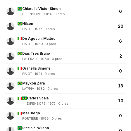
Chiarella Victor Simon
6
DIFENSORE · 1984 · 0 pres
Nilson
20
PIVOT · 1977 · 0 pres
De Agostini Matteo
6
PIVOT · 1980 · 0 pres
Dias Tres Bruno
2
LATERALE · 1989 · 0 pres
Granella Simone
0
PIVOT · 1991 · 0 pres
Maykon Zara
13
LAT/PIV · 1982 · 0 pres
Carlos Scala
10
DIFENSORE · 1972 · 0 pres
Mei Diego
0
PORTIERE · 1988 · 0 pres
Piccinini Wilson
0