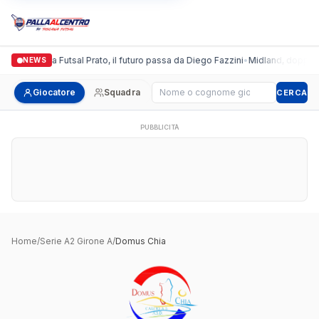
Italgronda Futsal Prato, il futuro passa da Diego Fazzini
•
Midland, doppio co
NEWS
Cerca giocatore
Giocatore
Squadra
CERCA
PUBBLICITÀ
Home
/
Serie A2 Girone A
/
Domus Chia