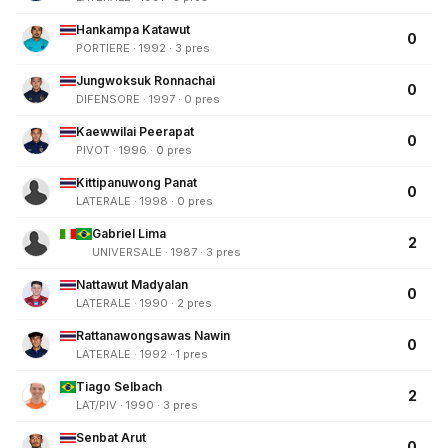
Hankampa Katawut
0
PORTIERE · 1992 · 3 pres
Jungwoksuk Ronnachai
0
DIFENSORE · 1997 · 0 pres
Kaewwilai Peerapat
0
PIVOT · 1996 · 0 pres
Kittipanuwong Panat
0
LATERALE · 1998 · 0 pres
Gabriel Lima
2
UNIVERSALE · 1987 · 3 pres
Nattawut Madyalan
0
LATERALE · 1990 · 2 pres
Rattanawongsawas Nawin
0
LATERALE · 1992 · 1 pres
Tiago Selbach
2
LAT/PIV · 1990 · 3 pres
Senbat Arut
0