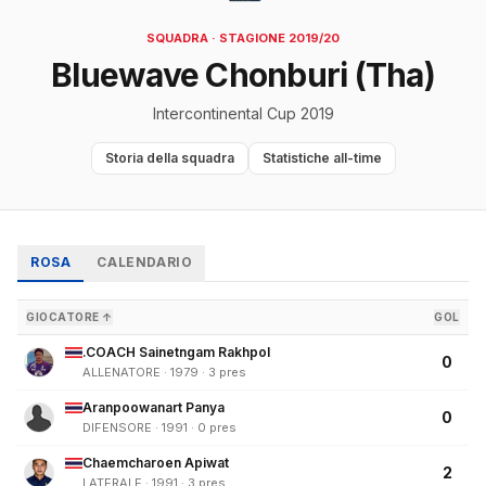
SQUADRA · STAGIONE 2019/20
Bluewave Chonburi (Tha)
Intercontinental Cup 2019
Storia della squadra
Statistiche all-time
ROSA
CALENDARIO
GIOCATORE ↑
GOL
.COACH Sainetngam Rakhpol
0
ALLENATORE · 1979 · 3 pres
Aranpoowanart Panya
0
DIFENSORE · 1991 · 0 pres
Chaemcharoen Apiwat
2
LATERALE · 1991 · 3 pres