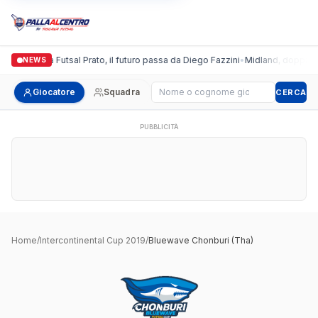
Italgronda Futsal Prato, il futuro passa da Diego Fazzini
•
Midland, doppio co
NEWS
Cerca giocatore
Giocatore
Squadra
CERCA
PUBBLICITÀ
Home
/
Intercontinental Cup 2019
/
Bluewave Chonburi (Tha)