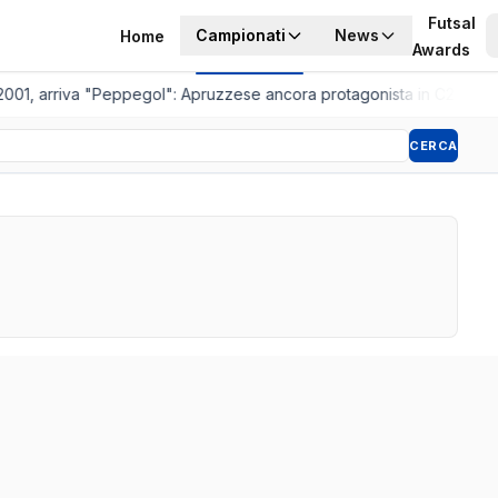
Futsal
Campionati
News
Home
Awards
2001, arriva "Peppegol": Apruzzese ancora protagonista in C2
•
Pisto
CERCA