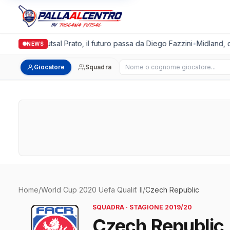
Italgronda Futsal Prato, il futuro passa da Diego Fazzini
•
Midland, do
NEWS
Cerca giocatore
Giocatore
Squadra
Home
/
World Cup 2020 Uefa Qualif. II
/
Czech Republic
SQUADRA · STAGIONE 2019/20
Czech Republic