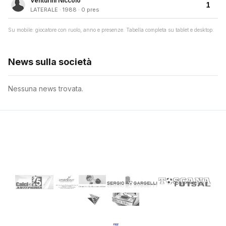
Venturini Niccolò
1
LATERALE · 1988 · 0 pres
Su mobile: giocatore con ruolo, anno e presenze. Tabella completa su tablet e desktop.
News sulla società
Nessuna news trovata.