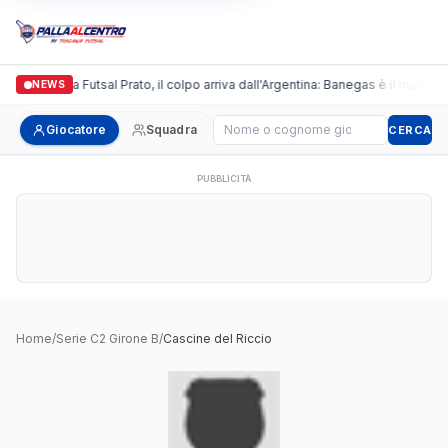
Italgronda Futsal Prato, il colpo arriva dall'Argentina: Banegas è il nuovo l
NEWS
Cerca giocatore
Giocatore
Squadra
CERCA
PUBBLICITÀ
Home
/
Serie C2 Girone B
/
Cascine del Riccio