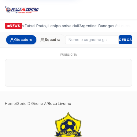
Italgronda Futsal Prato, il colpo arriva dall'Argentina: Banegas è il nuovo le
NEWS
Cerca giocatore
Giocatore
Squadra
CERCA
PUBBLICITÀ
Home
/
Serie D Girone A
/
Boca Livorno