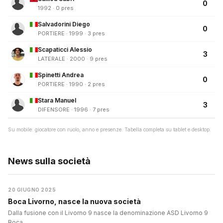
0
1992 · 0 pres
Salvadorini Diego
0
PORTIERE · 1999 · 3 pres
Scapaticci Alessio
3
LATERALE · 2000 · 9 pres
Spinetti Andrea
0
PORTIERE · 1990 · 2 pres
Stara Manuel
3
DIFENSORE · 1996 · 7 pres
Su mobile: giocatore con ruolo, anno e presenze. Tabella completa su tablet e desktop.
News sulla società
20 GIUGNO 2025
Boca Livorno, nasce la nuova società
Dalla fusione con il Livorno 9 nasce la denominazione ASD Livorno 9
Boca