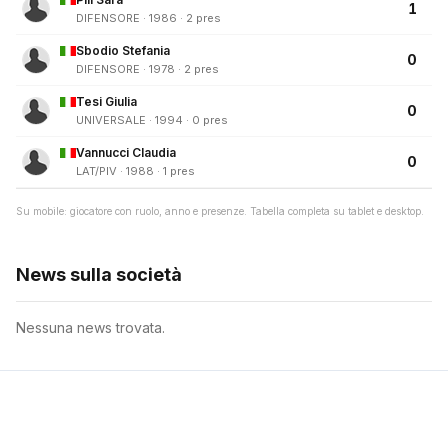
1
DIFENSORE · 1986 · 2 pres
Sbodio Stefania
0
DIFENSORE · 1978 · 2 pres
Tesi Giulia
0
UNIVERSALE · 1994 · 0 pres
Vannucci Claudia
0
LAT/PIV · 1988 · 1 pres
Su mobile: giocatore con ruolo, anno e presenze. Tabella completa su tablet e desktop.
News sulla società
Nessuna news trovata.