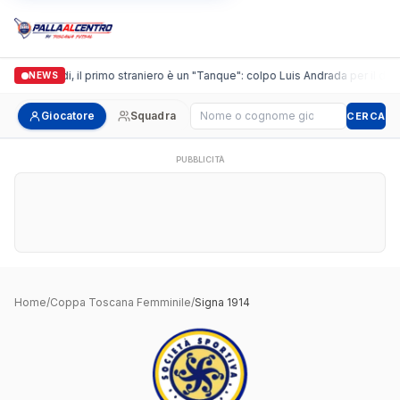
Casalguidi, il primo straniero è un "Tanque": colpo Luis Andrada per il debu
NEWS
Cerca giocatore
Giocatore
Squadra
CERCA
PUBBLICITÀ
Home
/
Coppa Toscana Femminile
/
Signa 1914