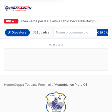
Casalguidi, linea verde per la C1: arriva Fabio Ceccarelli
•
Italgronda Futsal P
NEWS
Cerca giocatore
Giocatore
Squadra
CERCA
PUBBLICITÀ
Home
/
Coppa Toscana Femminile
/
Montebianco Prato C5