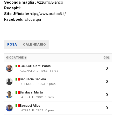
Seconda maglia :
Azzurro/Bianco
Recapiti:
Sito Ufficiale:
http://www.pratoc5.it/
Facebook:
clicca qui
ROSA
CALENDARIO
GIOCATORE ↑
GOL
.COACH Conti Pablo
0
ALLENATORE · 1983 · 1 pres
Babuscia Daniela
0
DIFENSORE · 1973 · 1 pres
Bardazzi Marta
0
LATERALE · 2001 · 1 pres
Becucci Alice
0
LATERALE · 1987 · 0 pres