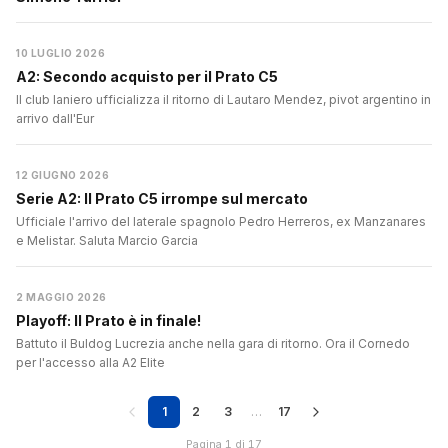
10 LUGLIO 2026
A2: Secondo acquisto per il Prato C5
Il club laniero ufficializza il ritorno di Lautaro Mendez, pivot argentino in
arrivo dall'Eur
12 GIUGNO 2026
Serie A2: Il Prato C5 irrompe sul mercato
Ufficiale l'arrivo del laterale spagnolo Pedro Herreros, ex Manzanares
e Melistar. Saluta Marcio Garcia
2 MAGGIO 2026
Playoff: Il Prato è in finale!
Battuto il Buldog Lucrezia anche nella gara di ritorno. Ora il Cornedo
per l'accesso alla A2 Elite
1
2
3
…
17
Pagina 1 di 17