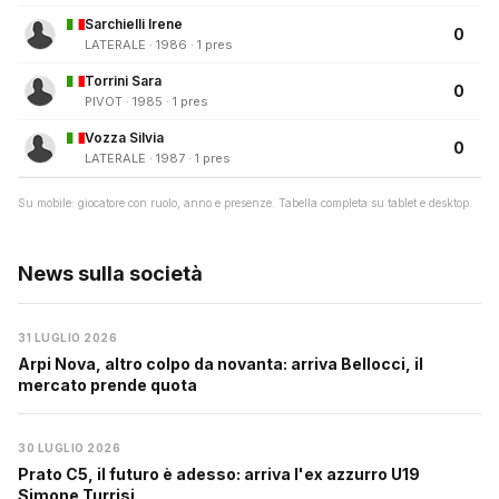
Sarchielli Irene
0
LATERALE · 1986 · 1 pres
Torrini Sara
0
PIVOT · 1985 · 1 pres
Vozza Silvia
0
LATERALE · 1987 · 1 pres
Su mobile: giocatore con ruolo, anno e presenze. Tabella completa su tablet e desktop.
News sulla società
31 LUGLIO 2026
Arpi Nova, altro colpo da novanta: arriva Bellocci, il
mercato prende quota
30 LUGLIO 2026
Prato C5, il futuro è adesso: arriva l'ex azzurro U19
Simone Turrisi