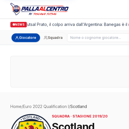
Italgronda Futsal Prato, il colpo arriva dall'Argentina: Banegas è il
NEWS
Cerca giocatore
Giocatore
Squadra
Home
/
Euro 2022 Qualification I
/
Scotland
SQUADRA · STAGIONE 2019/20
Scotland