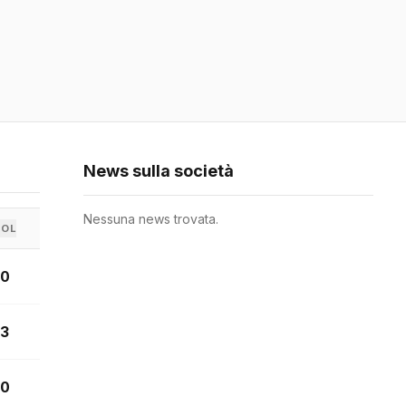
News sulla società
Nessuna news trovata.
GOL
0
3
0