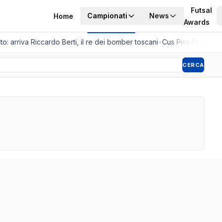
Futsal
Campionati
News
Home
Awards
o: arriva Riccardo Berti, il re dei bomber toscani
•
Cus Pisa Femminile
CERCA