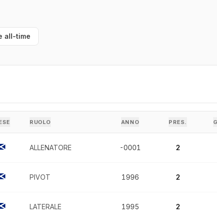
e all-time
ESE
RUOLO
ANNO
PRES.
ALLENATORE
-0001
2
PIVOT
1996
2
LATERALE
1995
2