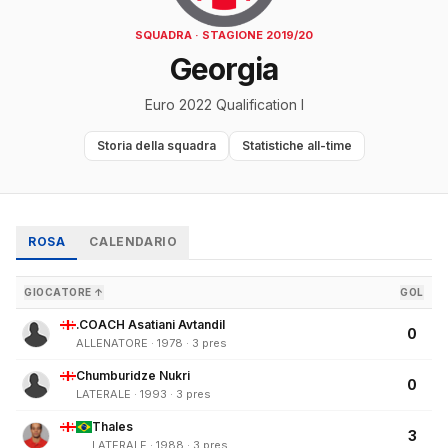
SQUADRA · STAGIONE 2019/20
Georgia
Euro 2022 Qualification I
Storia della squadra
Statistiche all-time
ROSA
CALENDARIO
GIOCATORE ↑
GOL
.COACH Asatiani Avtandil
0
ALLENATORE · 1978 · 3 pres
Chumburidze Nukri
0
LATERALE · 1993 · 3 pres
Thales
3
LATERALE · 1988 · 3 pres