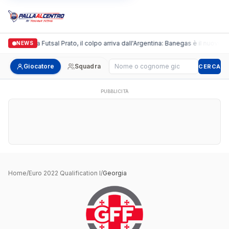
Italgronda Futsal Prato, il colpo arriva dall'Argentina: Banegas è il nuovo l
NEWS
Cerca giocatore
Giocatore
Squadra
CERCA
PUBBLICITÀ
Home
/
Euro 2022 Qualification I
/
Georgia