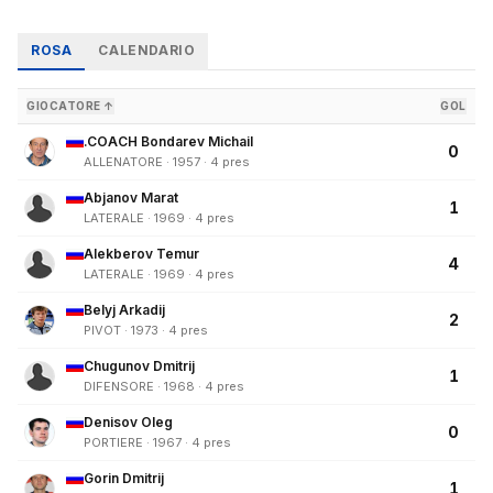
ROSA
CALENDARIO
GIOCATORE ↑
GOL
.COACH Bondarev Michail
0
ALLENATORE · 1957 · 4 pres
Abjanov Marat
1
LATERALE · 1969 · 4 pres
Alekberov Temur
4
LATERALE · 1969 · 4 pres
Belyj Arkadij
2
PIVOT · 1973 · 4 pres
Chugunov Dmitrij
1
DIFENSORE · 1968 · 4 pres
Denisov Oleg
0
PORTIERE · 1967 · 4 pres
Gorin Dmitrij
1