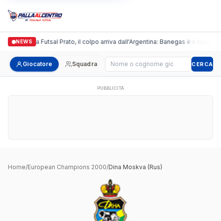
Italgronda Futsal Prato, il colpo arriva dall'Argentina: Banegas è il nuovo l
NEWS
Cerca giocatore
Giocatore
Squadra
CERCA
PUBBLICITÀ
Home
/
European Champions 2000
/
Dina Moskva (Rus)