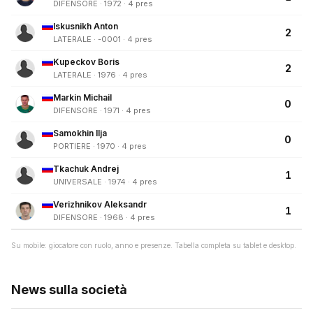
DIFENSORE · 1972 · 4 pres
Iskusnikh Anton
2
LATERALE · -0001 · 4 pres
Kupeckov Boris
2
LATERALE · 1976 · 4 pres
Markin Michail
0
DIFENSORE · 1971 · 4 pres
Samokhin Ilja
0
PORTIERE · 1970 · 4 pres
Tkachuk Andrej
1
UNIVERSALE · 1974 · 4 pres
Verizhnikov Aleksandr
1
DIFENSORE · 1968 · 4 pres
Su mobile: giocatore con ruolo, anno e presenze. Tabella completa su tablet e desktop.
News sulla società