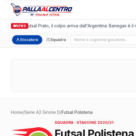
Italgronda Futsal Prato, il colpo arriva dall'Argentina: Banegas è il
NEWS
Cerca giocatore
Giocatore
Squadra
Home
/
Serie A2 Girone D
/
Futsal Polistena
SQUADRA · STAGIONE 2020/21
Futsal Polistena