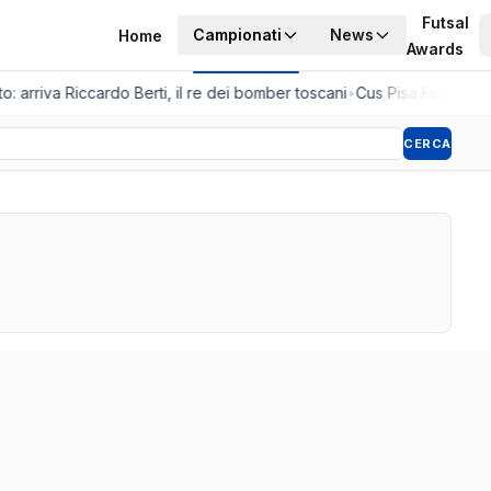
Futsal
Campionati
News
Home
Awards
o: arriva Riccardo Berti, il re dei bomber toscani
•
Cus Pisa Femminile,
CERCA