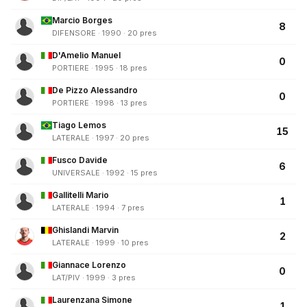
Marcio Borges
8
DIFENSORE · 1990 · 20 pres
D'Amelio Manuel
0
PORTIERE · 1995 · 18 pres
De Pizzo Alessandro
0
PORTIERE · 1998 · 13 pres
Tiago Lemos
15
LATERALE · 1997 · 20 pres
Fusco Davide
6
UNIVERSALE · 1992 · 15 pres
Gallitelli Mario
1
LATERALE · 1994 · 7 pres
Ghislandi Marvin
2
LATERALE · 1999 · 10 pres
Giannace Lorenzo
0
LAT/PIV · 1999 · 3 pres
Laurenzana Simone
1