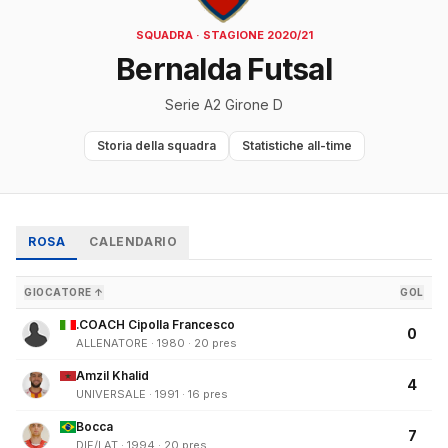
SQUADRA · STAGIONE 2020/21
Bernalda Futsal
Serie A2 Girone D
Storia della squadra
Statistiche all-time
ROSA
CALENDARIO
GIOCATORE ↑
GOL
.COACH Cipolla Francesco
0
ALLENATORE · 1980 · 20 pres
Amzil Khalid
4
UNIVERSALE · 1991 · 16 pres
Bocca
7
DIF/LAT · 1994 · 20 pres