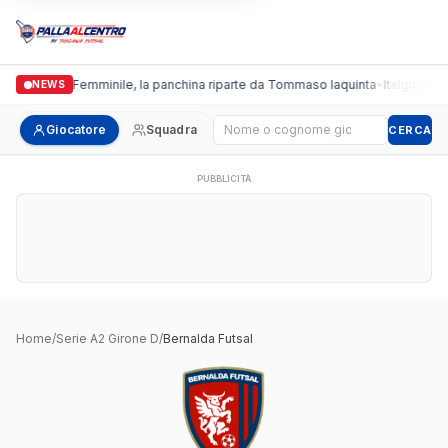
Cus Pisa Femminile, la panchina riparte da Tommaso Iaquinta
•
Italgronda F
NEWS
Cerca giocatore
Giocatore
Squadra
CERCA
PUBBLICITÀ
Home
/
Serie A2 Girone D
/
Bernalda Futsal