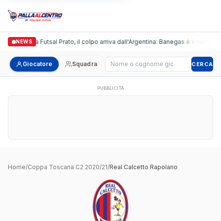
Italgronda Futsal Prato, il colpo arriva dall'Argentina: Banegas è il nuovo le
NEWS
Cerca giocatore
Giocatore
Squadra
CERCA
PUBBLICITÀ
Home
/
Coppa Toscana C2 2020/21
/
Real Calcetto Rapolano