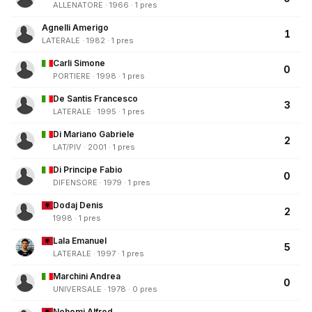
ALLENATORE · 1966 · 1 pres
Agnelli Amerigo
1
LATERALE · 1982 · 1 pres
Carli Simone
0
PORTIERE · 1998 · 1 pres
De Santis Francesco
3
LATERALE · 1995 · 1 pres
Di Mariano Gabriele
2
LAT/PIV · 2001 · 1 pres
Di Principe Fabio
0
DIFENSORE · 1979 · 1 pres
Dodaj Denis
2
1998 · 1 pres
Lala Emanuel
5
LATERALE · 1997 · 1 pres
Marchini Andrea
0
UNIVERSALE · 1978 · 0 pres
Nohemi Alfred