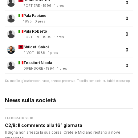
0
PORTIERE · 1996 · 1 pres
Pala Fabiano
0
1995 · 0 pres
Pala Roberto
0
PORTIERE · 1999 · 1 pres
Shtiqeti Sokol
0
PIVOT · 1988 · 1 pres
Tessitori Nicola
0
DIFENSORE · 1994 · 1 pres
Su mobile: giocatore con ruolo, anno e presenze. Tabella completa su tablet e desktop.
News sulla società
1 FEBBRAIO 2018
C2/B: Il commento alla 16^ giornata
Il Signa non arresta la sua corsa. Crete e Midland restano a nove