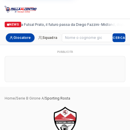
Italgronda Futsal Prato, il futuro passa da Diego Fazzini
•
Midland, doppio co
NEWS
Cerca giocatore
Giocatore
Squadra
CERCA
PUBBLICITÀ
Home
/
Serie B Girone A
/
Sporting Rosta