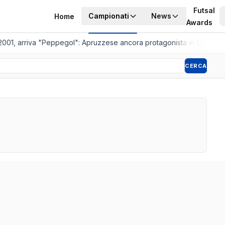
Futsal
Campionati
News
Home
Awards
2001, arriva "Peppegol": Apruzzese ancora protagonista in C2
•
Pistoi
CERCA