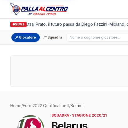
Italgronda Futsal Prato, il futuro passa da Diego Fazzini
•
Midland, do
NEWS
Cerca giocatore
Giocatore
Squadra
Home
/
Euro 2022 Qualification II
/
Belarus
SQUADRA · STAGIONE 2020/21
Belarus