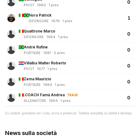
0
PIVOT · 1980 · 1 pres
Nora Patrick
1
DIFENSORE · 1979 · 1 pres
Quattrone Marco
0
DIFENSORE · 1984 · 1 pres
André Rufine
0
PORTIERE · 1981 · 0 pres
Villalba Walter Roberto
0
PIVOT · 1977 · 1 pres
Zema Maurizio
0
PORTIERE · 1984 · 1 pres
.COACH Famà Andrea
TRASF.
0
ALLENATORE · 1964 · 1 pres
Su mobile: giocatore con ruolo, anno e presenze. Tabella completa su tablet e desktop.
News sulla società