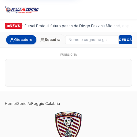
Italgronda Futsal Prato, il futuro passa da Diego Fazzini
•
Midland, doppio co
NEWS
Cerca giocatore
Giocatore
Squadra
CERCA
PUBBLICITÀ
Home
/
Serie A
/
Reggio Calabria