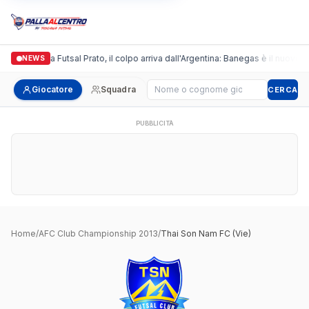
Italgronda Futsal Prato, il colpo arriva dall'Argentina: Banegas è il nuovo l
NEWS
Cerca giocatore
Giocatore
Squadra
CERCA
PUBBLICITÀ
Home
/
AFC Club Championship 2013
/
Thai Son Nam FC (Vie)