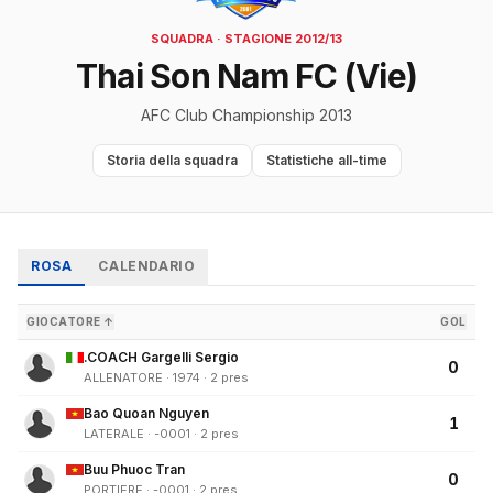
SQUADRA · STAGIONE 2012/13
Thai Son Nam FC (Vie)
AFC Club Championship 2013
Storia della squadra
Statistiche all-time
ROSA
CALENDARIO
GIOCATORE ↑
GOL
.COACH Gargelli Sergio
0
ALLENATORE · 1974 · 2 pres
Bao Quoan Nguyen
1
LATERALE · -0001 · 2 pres
Buu Phuoc Tran
0
PORTIERE · -0001 · 2 pres