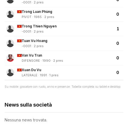
-0001 · 2 pres
Trong Luan Phùng
0
PIVOT · 1985 · 2 pres
Trong Thien Nguyen
1
-0001 · 2 pres
Tuan Vu Hoang
0
-0001 · 2 pres
Van Vu Tran
0
DIFENSORE · 1990 · 2 pres
Xuan Du Vu
0
LATERALE · 1991 · 1 pres
Su mobile: giocatore con ruolo, anno e presenze. Tabella completa su tablet e desktop.
News sulla società
Nessuna news trovata.