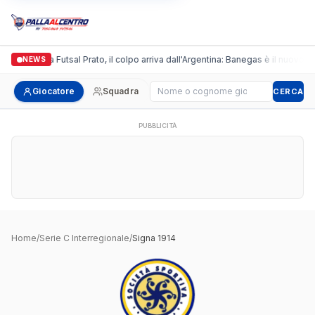
Italgronda Futsal Prato, il colpo arriva dall'Argentina: Banegas è il nuovo le
NEWS
Cerca giocatore
Giocatore
Squadra
CERCA
PUBBLICITÀ
Home
/
Serie C Interregionale
/
Signa 1914