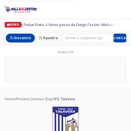
Italgronda Futsal Prato, il futuro passa da Diego Fazzini
•
Midland, doppio co
NEWS
Cerca giocatore
Giocatore
Squadra
CERCA
PUBBLICITÀ
Home
/
Primera Division (Esp)
/
FS Talavera