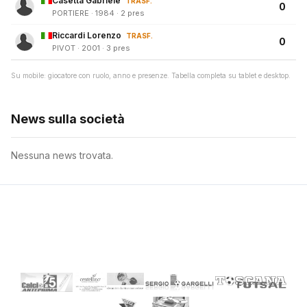
Casetta Gabriele
TRASF.
0
PORTIERE · 1984 · 2 pres
Riccardi Lorenzo
TRASF.
0
PIVOT · 2001 · 3 pres
Su mobile: giocatore con ruolo, anno e presenze. Tabella completa su tablet e desktop.
News sulla società
Nessuna news trovata.