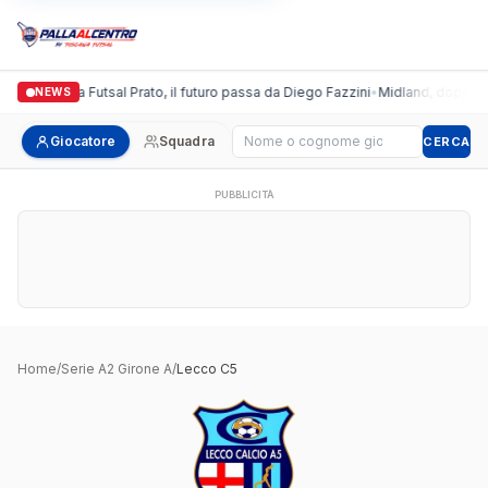
Italgronda Futsal Prato, il futuro passa da Diego Fazzini
•
Midland, doppio co
NEWS
Cerca giocatore
Giocatore
Squadra
CERCA
PUBBLICITÀ
Home
/
Serie A2 Girone A
/
Lecco C5